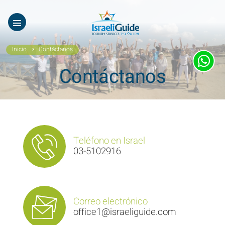
Nuestros Tours
EN
עב
Tours virtuales
Inicio
Contáctanos
Quiénes Somos
Contáctanos
Testimonios
Galería
Videos De Israel
Teléfono en Israel
03-5102916
Noticias Covid19
Contáctanos
Correo electrónico
office1@israeliguide.com