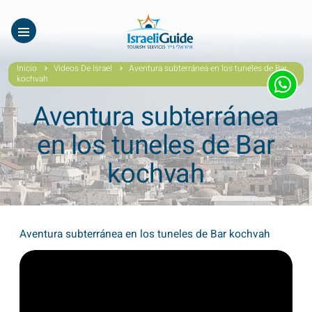
Nuestros Tours
EN
עב
Tours virtuales
Inicio
Videos De Israel
Aventura subterránea en los tuneles de Bar
kochvah
Quiénes Somos
Aventura subterránea
Testimonios
en los tuneles de Bar
Galería
kochvah
Videos De Israel
Noticias Covid19
Aventura subterránea en los tuneles de Bar kochvah
Contáctanos