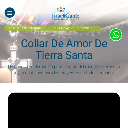
Nuestros Tours
EN
עב
Tours virtuales
Inicio
Sin categorizar
Collar De Amor De Tierra Santa
Quiénes Somos
Collar De Amor De
Testimonios
Tierra Santa
Galería
Un pedazo de Jerusalén para el resto del mundo. Hermosas
joyas cristianas para los creyentes de todo el mundo.
Videos De Israel
Noticias Covid19
Contáctanos