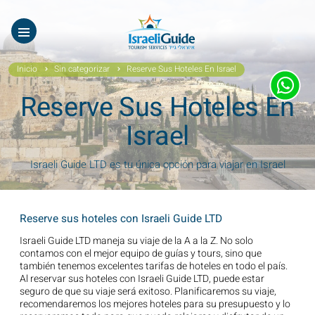
Nuestros Tours
EN
עב
Tours virtuales
Inicio
Sin categorizar
Reserve Sus Hoteles En Israel
Quiénes Somos
Reserve Sus Hoteles En
Testimonios
Israel
Galería
Israeli Guide LTD es tu única opción para viajar en Israel
Videos De Israel
Reserve sus hoteles con Israeli Guide LTD
Noticias Covid19
Israeli Guide LTD maneja su viaje de la A a la Z. No solo
contamos con el mejor equipo de guías y tours, sino que
Contáctanos
también tenemos excelentes tarifas de hoteles en todo el país.
Al reservar sus hoteles con Israeli Guide LTD, puede estar
seguro de que su viaje será exitoso. Planificaremos su viaje,
recomendaremos los mejores hoteles para su presupuesto y lo