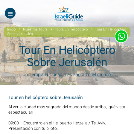
Nuestros Tours
EN
עב
Tours virtuales
Inicio
Nuestros Tours
Tours En Helicóptero
Tour En Helicóptero
Sobre Jerusalén
Quiénes Somos
Tour En Helicóptero
Testimonios
Sobre Jerusalén
Galería
Contempla la ciudad más sagrada del mundo.
Videos De Israel
Noticias Covid19
Tour en helicóptero sobre Jerusalén
Al ver la ciudad más sagrada del mundo desde arriba, ¡qué vista
Contáctanos
espectacular!
09:00 – Encuentro en el Helipuerto Herzelia / Tel Aviv.
Presentación con tu piloto.