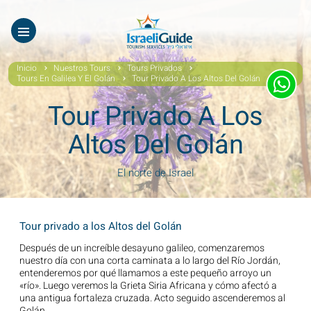
Nuestros Tours
EN
עב
Tours virtuales
Inicio
Nuestros Tours
Tours Privados
Tours En Galilea Y El Golán
Tour Privado A Los Altos Del Golán
Quiénes Somos
Tour Privado A Los
Testimonios
Altos Del Golán
Galería
El norte de Israel
Videos De Israel
Noticias Covid19
Tour privado a los Altos del Golán
Después de un increíble desayuno galileo, comenzaremos
Contáctanos
nuestro día con una corta caminata a lo largo del Río Jordán,
entenderemos por qué llamamos a este pequeño arroyo un
«río». Luego veremos la Grieta Siria Africana y cómo afectó a
una antigua fortaleza cruzada. Acto seguido ascenderemos al
Golán.