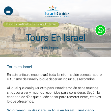
Nuestros Tours
EN
עב
Tours virtuales
Inicio
Artículos
Tours En Israel
Quiénes Somos
Tours En Israel
Testimonios
El tour más importante en Israel
Galería
Tours en Israel
Videos De Israel
En este artículo encontrará toda la información esencial sobre
el turismo de Israel y lo que deberían incluir sus recorridos.
Noticias Covid19
Al igual que cualquier otro país, Israel también tiene muchos
Contáctanos
sitios para ver y muchos recorridos para considerar. Según la
cantidad de días que puede pasar para recorrer Israel, esto es
lo que ofrecemos.
Solo tengo un día para un tour en Israel, ¿qué debo