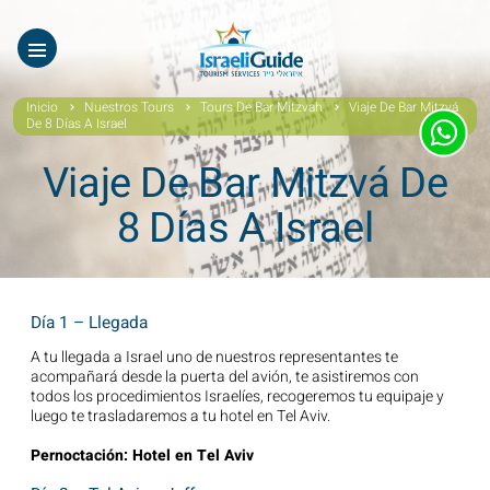
Nuestros Tours
EN
עב
Tours virtuales
Inicio
Nuestros Tours
Tours De Bar Mitzvah
Viaje De Bar Mitzvá
De 8 Días A Israel
Quiénes Somos
Viaje De Bar Mitzvá De
Testimonios
8 Días A Israel
Galería
Videos De Israel
Día 1 – Llegada
Noticias Covid19
A tu llegada a Israel uno de nuestros representantes te
acompañará desde la puerta del avión, te asistiremos con
todos los procedimientos Israelíes, recogeremos tu equipaje y
Contáctanos
luego te trasladaremos a tu hotel en Tel Aviv.
Pernoctación: Hotel en Tel Aviv