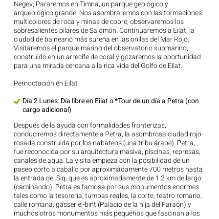
Negev; Pararemos en Timna, un parque geológico y
arqueológico grande. Nos asombraremos con las formaciones
multicolores de roca y minas de cobre; observaremos los
sobresalientes pilares de Salomón. Continuaremos a Eilat, la
ciudad de balneario más sureña en las orillas del Mar Rojo.
Visitaremos el parque marino del observatorio submarino,
construido en un arrecife de coral y gozaremos la oportunidad
para una mirada cercana a la rica vida del Golfo de Eilat.
Pernoctación en Eilat
Día 2 Lunes: Día libre en Eilat o *Tour de un día a Petra (con
cargo adicional)
Después de la ayuda con formalidades fronterizas,
conduciremos directamente a Petra, la asombrosa ciudad rojo-
rosada construida por los nabateos (una tribu árabe). Petra,
fue reconocida por su arquitectura masiva, piscinas, represas,
canales de agua. La visita empieza con la posibilidad de un
paseo corto a caballo por aproximadamente 700 metros hasta
la entrada del Siq, que es aproximadamente de 1.2 km de largo
(caminando). Petra es famosa por sus monumentos enormes
tales como la tesorería, tumbas reales, la corte, teatro romano,
calle romana, gasser el-bint (Palacio de la hija del Faraón) y
muchos otros monumentos más pequeños que fascinan a los