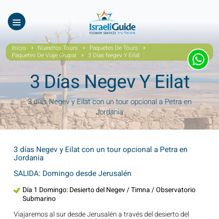
Nuestros Tours
EN
עב
Tours virtuales
Inicio
Nuestros Tours
Paquetes De Tours
Paquetes De Viaje Grupal
3 Días Negev Y Eilat
Quiénes Somos
3 Días Negev Y Eilat
Testimonios
3 días Negev y Eilat con un tour opcional a Petra en
Galería
Jordania
Videos De Israel
3 días Negev y Eilat con un tour opcional a Petra en
Noticias Covid19
Jordania
SALIDA: Domingo desde Jerusalén
Contáctanos
Día 1 Domingo: Desierto del Negev / Timna / Observatorio
Submarino
Viajaremos al sur desde Jerusalén a través del desierto del