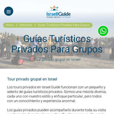
Nuestros Tours
EN
עב
Tours virtuales
Inicio
Artículos
Guías Turísticos Privados Para Grupos
Quiénes Somos
Guías Turísticos
Testimonios
Privados Para Grupos
Galería
Tour privado grupal en Israel
Videos De Israel
Tour privado grupal en Israel
Noticias Covid19
Los tours privados en Israel Guide funcionan con un pequeño y
selecto de guías turísticos privados. Somos una mezcla diversa,
Contáctanos
cada uno con nuestro estilo y enfoque particular, pero todos
con un conocimiento y experiencia anormal.
Los guías privados pueden acompañarlo durante toda su visita