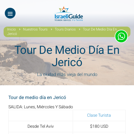
Nuestros Tours
EN
עב
Tours virtuales
Inicio
Nuestros Tours
Tours Diarios
Tour De Medio Día En
Jericó
Quiénes Somos
Tour De Medio Día En
Testimonios
Jericó
Galería
La ciudad más vieja del mundo
Videos De Israel
Noticias Covid19
Tour de medio día en Jericó
SALIDA: Lunes, Miércoles Y Sábado
Contáctanos
Clase Turista
Desde Tel Aviv
$180 USD